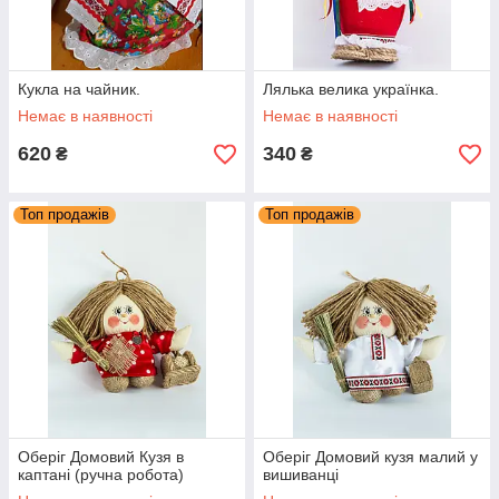
Кукла на чайник.
Лялька велика українка.
Немає в наявності
Немає в наявності
620
340
₴
₴
Топ продажів
Топ продажів
Оберіг Домовий Кузя в
Оберіг Домовий кузя малий у
каптані (ручна робота)
вишиванці