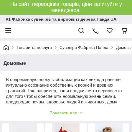
На сайті переоцінка товарів, ціни запитуйте у
менеджера.
#1 Фабрика сувенірів та виробів із дерева Панда.UA
Товари та послуги
Сувеніри Фабрика Панда
Домовы
Домовые
В современную эпоху глобализации как никогда раньше
актуально осознание собственных корней и древних
традиций. Так, например, наши предки свято верили, что
для того чтобы обеспечить нормальную
жизнь семьи,
плодородие почвы, здоровье людей и животных, дому
необходим покровитель: Домовой. Он заботится о том,
Показати все
чтобы в семье всегда был достаток, процветание, а
недобрые люди и нечисть не вредили его обитателям.
Именно поэтому домовые и славянские обереги сегодня
являются самой популярной сувенирной продукцией.