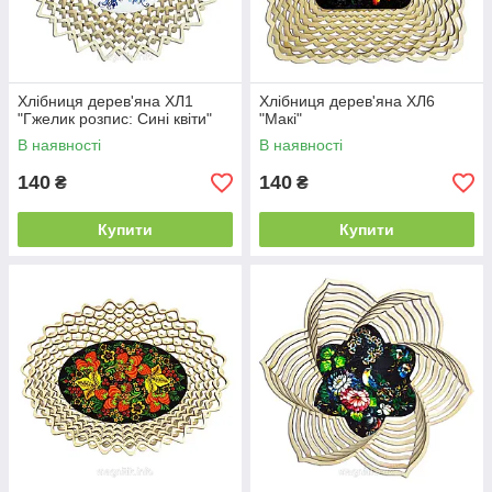
Хлібниця дерев'яна ХЛ1
Хлібниця дерев'яна ХЛ6
"Гжелик розпис: Сині квіти"
"Макі"
В наявності
В наявності
140
140
₴
₴
Купити
Купити