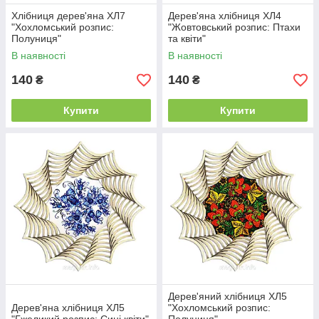
Хлібниця дерев'яна ХЛ7
Дерев'яна хлібниця ХЛ4
"Хохломський розпис:
"Жовтовський розпис: Птахи
Полуниця"
та квіти"
В наявності
В наявності
140
140
₴
₴
Купити
Купити
Дерев'яний хлібниця ХЛ5
Дерев'яна хлібниця ХЛ5
"Хохломський розпис: