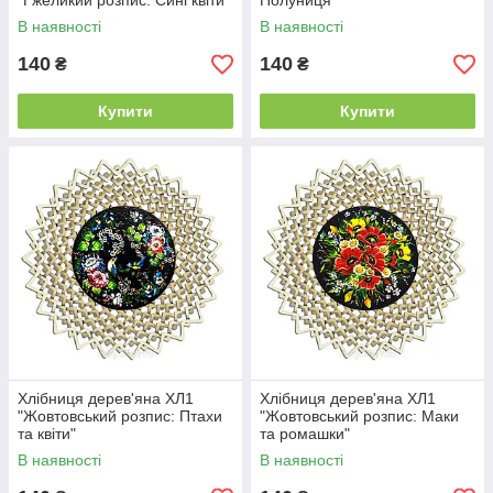
"Гжеликий розпис: Сині квіти"
Полуниця"
В наявності
В наявності
140
140
₴
₴
Купити
Купити
Хлібниця дерев'яна ХЛ1
Хлібниця дерев'яна ХЛ1
"Жовтовський розпис: Птахи
"Жовтовський розпис: Маки
та квіти"
та ромашки"
В наявності
В наявності