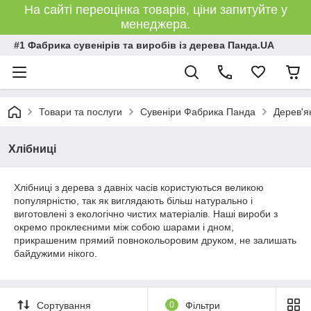
На сайті переоцінка товарів, ціни запитуйте у
менеджера.
#1 Фабрика сувенірів та виробів із дерева Панда.UA
Товари та послуги
Сувеніри Фабрика Панда
Дерев'я
Хлібниці
Хлібниці з дерева з давніх часів користуються великою
популярністю, так як виглядають більш натурально і
виготовлені з екологічно чистих матеріалів. Наші вироби з
окремо проклеєними між собою шарами і дном,
прикрашеним прямий повнокольоровим друком, не залишать
байдужими нікого.
Сортування
0
Фільтри