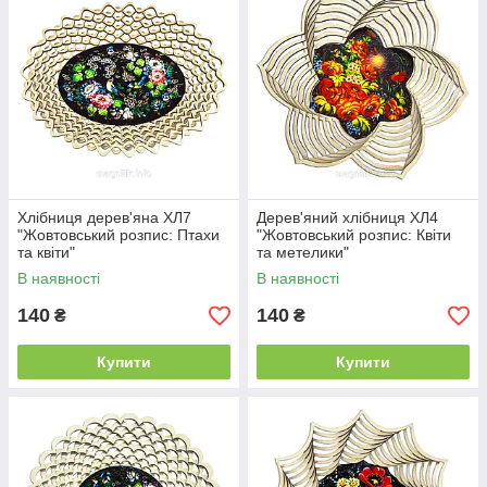
Хлібниця дерев'яна ХЛ7
Дерев'яний хлібниця ХЛ4
"Жовтовський розпис: Птахи
"Жовтовський розпис: Квіти
та квіти"
та метелики"
В наявності
В наявності
140
140
₴
₴
Купити
Купити