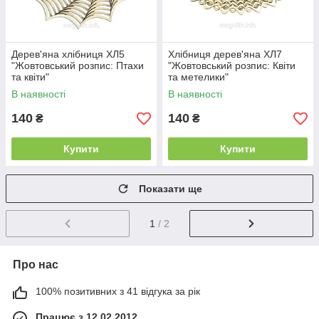
Дерев'яна хлібниця ХЛ5
Хлібниця дерев'яна ХЛ7
"Жовтовський розпис: Птахи
"Жовтовський розпис: Квіти
та квіти"
та метелики"
В наявності
В наявності
140
140
₴
₴
Купити
Купити
Показати ще
1
/ 2
Про нас
100% позитивних з 41 відгука за рік
Працює з 12.02.2012