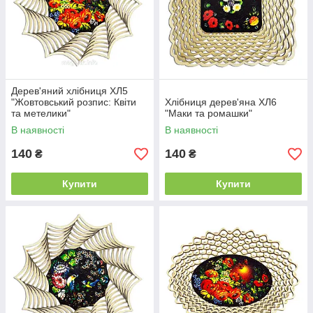
Дерев'яний хлібниця ХЛ5
"Жовтовський розпис: Квіти
Хлібниця дерев'яна ХЛ6
та метелики"
"Маки та ромашки"
В наявності
В наявності
140
140
₴
₴
Купити
Купити