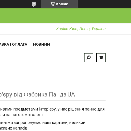
Кошик
Харkiв Київ, Львів, Україна
ВКА І ОПЛАТА
НОВИНИ
р'єру від Фабрика Панда.UA
ивими предметами інтер'єру, у нас рішення панно для
ля вашої стоматології.
льні ми запропонуємо наші картини, великий
сивих написів.