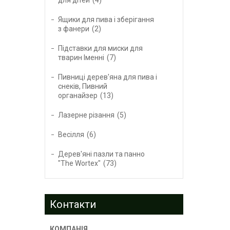
Ящики для пива і зберігання
з фанери
2
Підставки для миски для
тварин Іменні
7
Пивниці дерев'яна для пива і
снеків, Пивний
органайзер
13
Лазерне різання
5
Весілля
6
Дерев'яні пазли та панно
"The Wortex"
73
Контакти