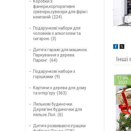
Коробки з
фанери,корпоративні
сувеніри,сувеніри для фірм і
компаній
224
Подарункові набори для
чоловіків з алкоголем та
сигарою
3
Дитячі гаражі для машинок.
Паркування з дерева.
Інші 
Паркінг.
64
Подарункові набори з
горішками
9
11 січ.
2022
Картини з дерева для дому
та інтер'єру
363
Лялькові будиночки.
Дерев'яні будиночки для
ляльок Лол.
6
Дитячі розвиваючі іграшки
Фабрика Панда
276