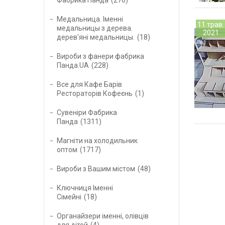
Медальница. Іменні
11 трав.
медальницы з дерева.
2021
дерев'яні медальницы.
18
Вироби з фанери фабрика
Панда.UA
228
Все для Кафе Барів
Рестораторів Кофеєнь
1
Сувеніри Фабрика
Панда
1311
Магніти на холодильник
оптом
1717
Вироби з Вашим містом
48
Ключниця Іменні
Сімейні
18
Органайзери іменні, олівців
для дітей
4