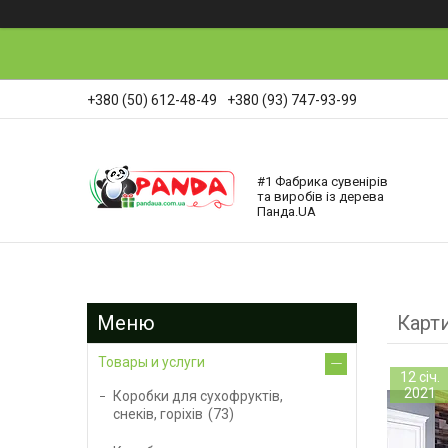
+380 (50) 612-48-49
+380 (93) 747-93-99
#1 Фабрика сувенірів
та виробів із дерева
Панда.UA
Карти
Товары и услуги
12 січ.
2021
Коробки для сухофруктів,
снеків, горіхів
73