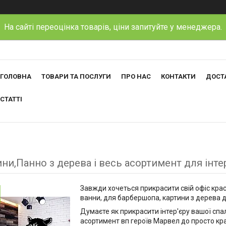
На сайті переоцінка товарів, ціни запитуйте у менеджера.
ГОЛОВНА
ТОВАРИ ТА ПОСЛУГИ
ПРО НАС
КОНТАКТИ
ДОСТА
СТАТТІ
ни,Панно з дерева і весь асортимент для інте
Завжди хочеться прикрасити свій офіс крас
ванни, для барбершопа, картини з дерева д
Думаєте як прикрасити інтер'єру вашої спа
асортимент вп героїв Марвел до просто кра