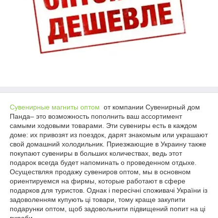
Сувенирные магниты оптом
от компании Сувенирный дом
Панда– это возможность пополнить ваш ассортимент
самыми ходовыми товарами. Эти сувениры есть в каждом
доме: их привозят из поездок, дарят знакомым или украшают
свой домашний холодильник. Приезжающие в Украину также
покупают сувениры в больших количествах, ведь этот
подарок всегда будет напоминать о проведенном отдыхе.
Осуществляя продажу сувениров оптом, мы в основном
ориентируемся на фирмы, которые работают в сфере
подарков для туристов. Однак і пересічні споживачі України із
задоволенням купують ці товари, тому краще закупити
подарунки оптом, щоб задовольнити підвищений попит на ці